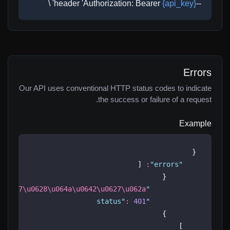
' \
{api_key}
--header 'Authorization: Bearer
Errors
Our API uses conventional HTTP status codes to indicate
the success or failure of a request.
Example
{
 [
:
"
errors
"
        {
\u0637\u0628\u064a\u0642\u0627\u062a
"
status
"
:
401
"
        }
    ]